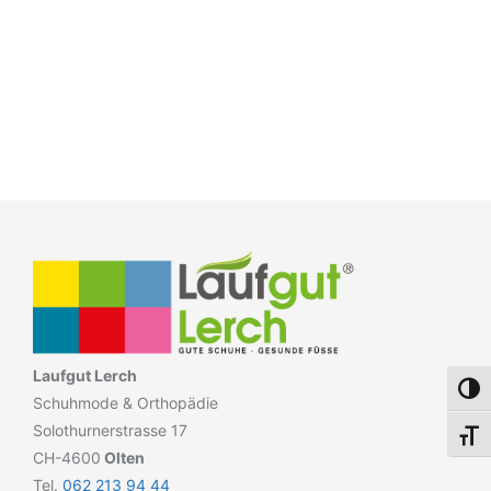
Laufgut Lerch
Umsch
Schuhmode & Orthopädie
Solothurnerstrasse 17
Schri
CH-4600
Olten
Tel.
062 213 94 44